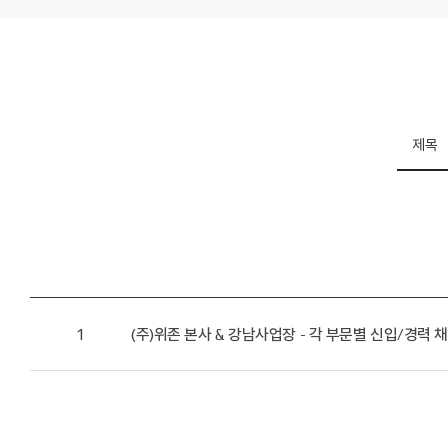
제목
1
(주)위존 본사 & 강남사업장 - 각 부문별 신입/경력 