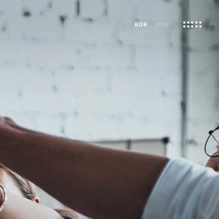
용
KOR
ENG