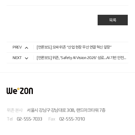
목록
PREV
[언론보도] 모싸·위존 “산업 현장 무선 연결 혁신 앞장”
NEXT
[언론보도] 위존, 'Safety AI Vision 2026' 성료…AI 기반 안전관리 혁신 전략 제시
위존 본사
서울시 강남구 강남대로 308, 랜드마크타워 7층
Tel
02-555-7033
Fax
02-555-7010