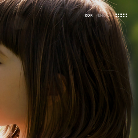
용
KOR
ENG