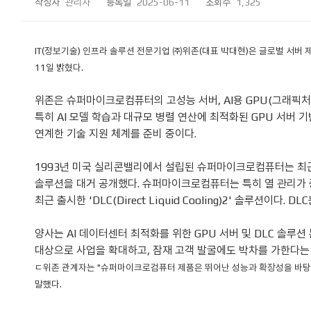
작성자
관리자
등록일
2025-06-11
조회수
1,325
IT(정보기술) 인프라 솔루션 전문기업 ㈜위존(대표 박대현)은 글로벌 서버 제조사 
11일 밝혔다.
위존은 슈퍼마이크로컴퓨터의 고성능 서버, AI용 GPU(그래픽
특히 AI 모델 학습과 대규모 병렬 연산에 최적화된 GPU 서버 기
연계한 기술 지원 체계를 준비 중이다.
1993년 미국 실리콘밸리에서 설립된 슈퍼마이크로컴퓨터는 최근 아시아
솔루션을 대거 공개했다. 슈퍼마이크로컴퓨터는 특히 열 관리가 중
최근 출시한 'DLC(Direct Liquid Cooling)2' 솔루
양사는 AI 데이터센터 최적화를 위한 GPU 서버 및 DLC 솔루션
대상으로 사업을 확대하고, 잠재 고객 발굴에도 박차를 가한다는
ㄷ위존 관계자는 "슈퍼마이크로컴퓨터 제품은 뛰어난 성능과 확장성을 바탕으로 
말했다.