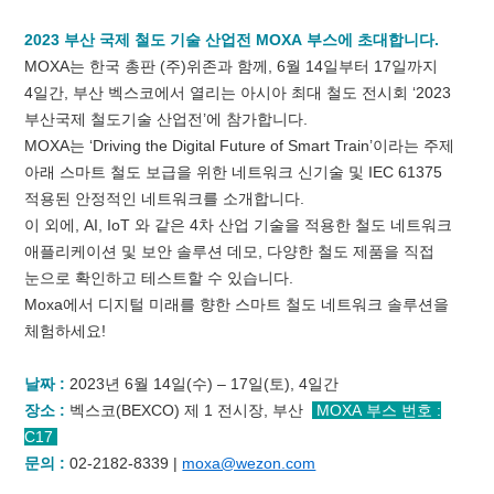
2023
부산 국제 철도 기술 산업전
MOXA
부스에 초대합니다
.
MOXA
는 한국 총판
(
주
)
위존과 함께
, 6
월
14
일부터
17
일까지
4
일간
,
부산 벡스코에서 열리는 아시아 최대 철도 전시회
‘2023
부산국제 철도기술 산업전
’
에 참가합니다
.
MOXA
는
‘Driving the Digital Future of Smart Train’
이라는 주제
아래 스마트 철도 보급을 위한 네트워크 신기술 및
IEC 61375
적용된 안정적인 네트워크를 소개합니다
.
이 외에
, AI, IoT
와 같은
4
차 산업 기술을 적용한 철도 네트워크
애플리케이션 및 보안 솔루션 데모
,
다양한 철도 제품을 직접
눈으로 확인하고 테스트할 수 있습니다
.
Moxa
에서 디지털 미래를 향한 스마트 철도 네트워크 솔루션을
체험하세요
!
날짜
:
2023
년
6
월
14
일
(
수
) – 17
일
(
토
), 4
일간
장소
:
벡스코
(BEXCO)
제
1
전시장
,
부산
MOXA
부스 번호
:
C17
문의
:
02-2182-8339 |
moxa@wezon.com